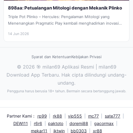
898aa: Petualangan Mitologi dengan Mekanik Plinko
Triple Pot Plinko – Hercules: Pengalaman Mitologi yang
Menenangkan Pragmatic Play kembali menghadirkan inovasi
dengan menggabungkan dua mekanik populer dalam...
14 Jun 2026
Syarat dan Ketentuan
Kebijakan Privasi
© 2026 🎯 milan69 Aplikasi Resmi | milan69
Download App Terbaru. Hak cipta dilindungi undang-
undang.
Pengguna harus berusia 18+ tahun. Bermain secara bertanggung jawab.
Partner Kami：
rp99
|
rk88
|
vip555
|
mc77
|
sate777
|
DEWI11
|
r6r6
|
paktoto
|
doremi88
|
gacormax
|
mekar11
|
jktwin
|
bb0303
|
xr88