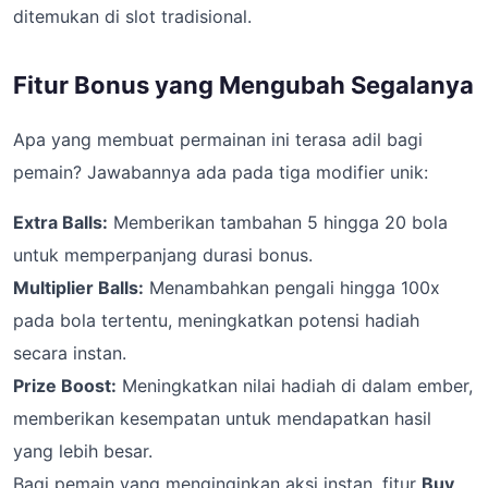
ditemukan di slot tradisional.
Fitur Bonus yang Mengubah Segalanya
Apa yang membuat permainan ini terasa adil bagi
pemain? Jawabannya ada pada tiga modifier unik:
Extra Balls:
Memberikan tambahan 5 hingga 20 bola
untuk memperpanjang durasi bonus.
Multiplier Balls:
Menambahkan pengali hingga 100x
pada bola tertentu, meningkatkan potensi hadiah
secara instan.
Prize Boost:
Meningkatkan nilai hadiah di dalam ember,
memberikan kesempatan untuk mendapatkan hasil
yang lebih besar.
Bagi pemain yang menginginkan aksi instan, fitur
Buy