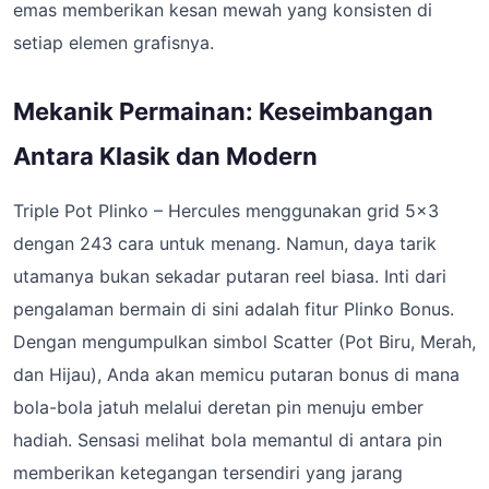
emas memberikan kesan mewah yang konsisten di
setiap elemen grafisnya.
Mekanik Permainan: Keseimbangan
Antara Klasik dan Modern
Triple Pot Plinko – Hercules menggunakan grid 5×3
dengan 243 cara untuk menang. Namun, daya tarik
utamanya bukan sekadar putaran reel biasa. Inti dari
pengalaman bermain di sini adalah fitur Plinko Bonus.
Dengan mengumpulkan simbol Scatter (Pot Biru, Merah,
dan Hijau), Anda akan memicu putaran bonus di mana
bola-bola jatuh melalui deretan pin menuju ember
hadiah. Sensasi melihat bola memantul di antara pin
memberikan ketegangan tersendiri yang jarang