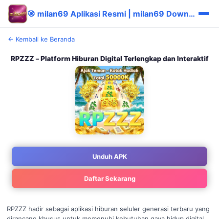
🎯 milan69 Aplikasi Resmi | milan69 Download App Terbaru
← Kembali ke Beranda
RPZZZ – Platform Hiburan Digital Terlengkap dan Interaktif
Unduh APK
Daftar Sekarang
RPZZZ hadir sebagai aplikasi hiburan seluler generasi terbaru yang
dirancang khusus untuk memenuhi kebutuhan gaya hidup digital